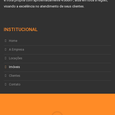
e frota própria com aproximadamente 4.000m², atua em toda a região,
visando a excelência no atendimento de seus clientes.
INSTITUCIONAL
Home
A Empresa
Locações
Imóveis
Clientes
Contato