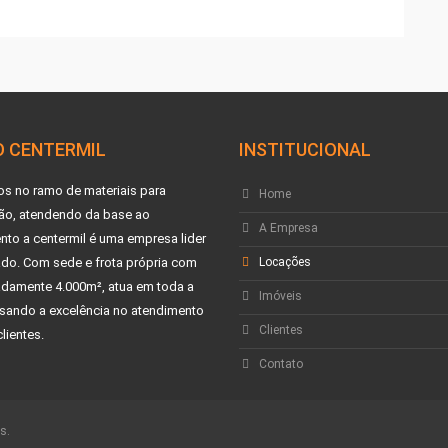
 CENTERMIL
INSTITUCIONAL
os no ramo de materiais para
Home
ão, atendendo da base ao
A Empresa
to a centermil é uma empresa lider
do. Com sede e frota própria com
Locações
damente 4.000m², atua em toda a
Imóveis
visando a excelência no atendimento
Clientes
lientes.
Contato
s.