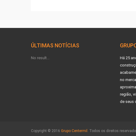
ÚLTIMAS NOTÍCIAS
GRUPO
No result...
Há 25 an
construç
acabamen
no merca
aproxima
região, 
de seus c
Copyright © 2016
Grupo Centermil
. Todos os direitos reservado