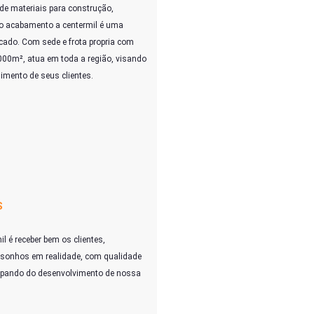
e materiais para construção,
o acabamento a centermil é uma
cado. Com sede e frota propria com
00m², atua em toda a região, visando
dimento de seus clientes.
S
l é receber bem os clientes,
sonhos em realidade, com qualidade
cipando do desenvolvimento de nossa