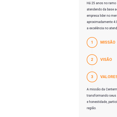
Há 25 anos no ramo d
atendendo da base a
empresa lider no mer
aproximadamente 4.0
a excelência no aten
1
MISSÃO
2
VISÃO
3
VALORE
A missão da Centermi
transformando seus 
e honestidade, parti
região.