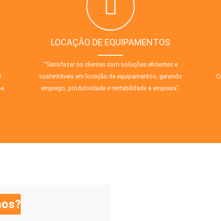
LOCAÇÃO DE EQUIPAMENTOS
“Satisfazer os clientes com soluções eficientes e
r
C
sustentáveis em locação de equipamentos, gerando
de
emprego, produtividade e rentabilidade a empresa”.
os?